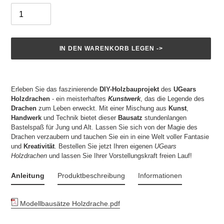
IN DEN WARENKORB LEGEN ->
Produkt
wird
Erleben Sie das faszinierende
DIY-Holzbauprojekt
des
UGears
zum
Holzdrachen
- ein meisterhaftes
Kunstwerk
, das die Legende des
Warenkorb
Drachen
zum Leben erweckt. Mit einer Mischung aus
Kunst
,
hinzugefügt
Handwerk
und Technik bietet dieser
Bausatz
stundenlangen
Bastelspaß für Jung und Alt. Lassen Sie sich von der Magie des
Drachen verzaubern und tauchen Sie ein in eine Welt voller Fantasie
und
Kreativität
. Bestellen Sie jetzt Ihren eigenen
UGears
Holzdrachen
und lassen Sie Ihrer Vorstellungskraft freien Lauf!
Anleitung
Produktbeschreibung
Informationen
Modellbausätze Holzdrache.pdf