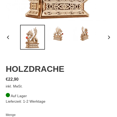
VORHERIGER
NÄCH
SCHIEBER
SCHI
HOLZDRACHE
Normaler
€22,90
Preis
inkl. MwSt.
Auf Lager
Lieferzeit: 1-2 Werktage
Menge