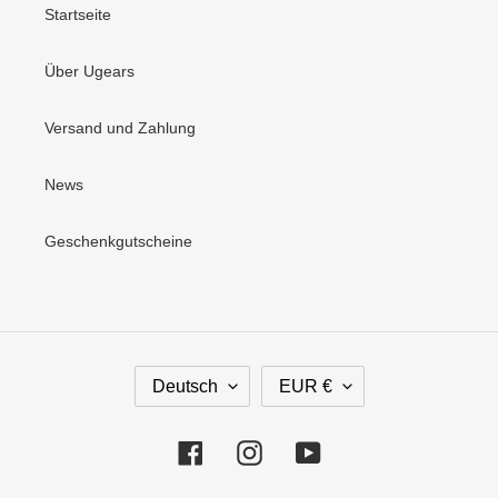
Startseite
Über Ugears
Versand und Zahlung
News
Geschenkgutscheine
S
W
Deutsch
EUR €
P
Ä
R
H
A
R
Facebook
Instagram
YouTube
C
U
H
N