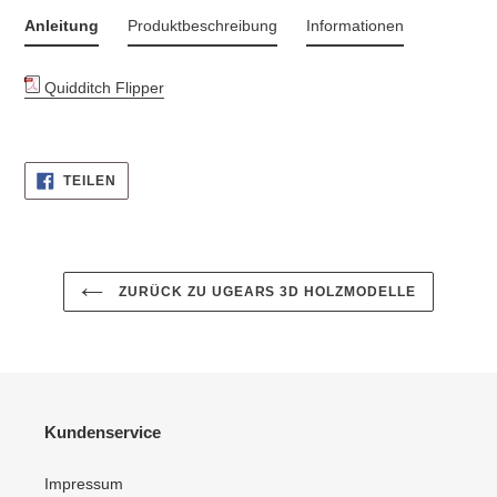
wird
Anleitung
Produktbeschreibung
Informationen
zum
Warenkorb
hinzugefügt
Quidditch Flipper
AUF
TEILEN
FACEBOOK
TEILEN
ZURÜCK ZU UGEARS 3D HOLZMODELLE
Kundenservice
Impressum