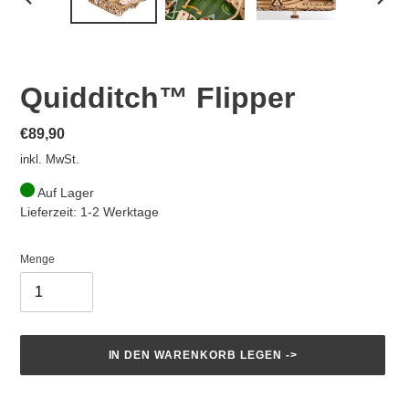
VORHERIGER
NÄCH
SCHIEBER
SCHI
Quidditch™ Flipper
Normaler
€89,90
Preis
inkl. MwSt.
Auf Lager
Lieferzeit: 1-2 Werktage
Menge
IN DEN WARENKORB LEGEN ->
Produkt