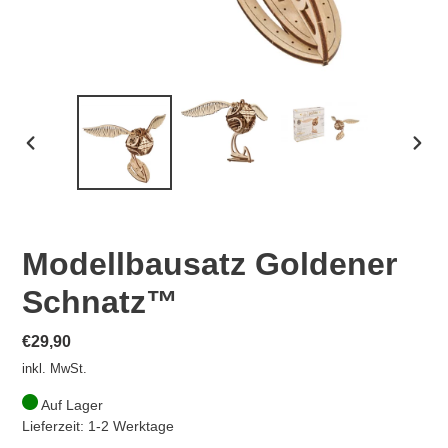
VORHERIGER
NÄCH
SCHIEBER
SCHI
Modellbausatz Goldener
Schnatz™
Normaler
€29,90
Preis
inkl. MwSt.
Auf Lager
Lieferzeit: 1-2 Werktage