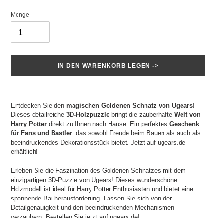
Menge
IN DEN WARENKORB LEGEN ->
Produkt
wird
Entdecken Sie den
magischen Goldenen Schnatz von Ugears
!
zum
Dieses detailreiche
3D-Holzpuzzle
bringt die zauberhafte
Welt von
Warenkorb
Harry Potter
direkt zu Ihnen nach Hause. Ein perfektes
Geschenk
hinzugefügt
für Fans und Bastler
, das sowohl Freude beim Bauen als auch als
beeindruckendes Dekorationsstück bietet. Jetzt auf ugears.de
erhältlich!
Erleben Sie die Faszination des Goldenen Schnatzes mit dem
einzigartigen 3D-Puzzle von Ugears! Dieses wunderschöne
Holzmodell ist ideal für Harry Potter Enthusiasten und bietet eine
spannende Bauherausforderung. Lassen Sie sich von der
Detailgenauigkeit und den beeindruckenden Mechanismen
verzaubern. Bestellen Sie jetzt auf ugears.de!