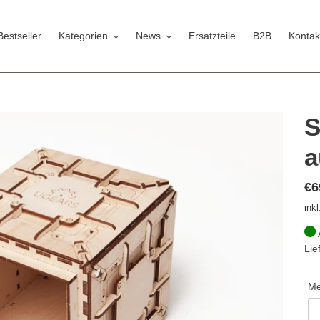
Bestseller
Kategorien
News
Ersatzteile
B2B
Kontak
S
a
No
€6
Pr
ink
Lie
M