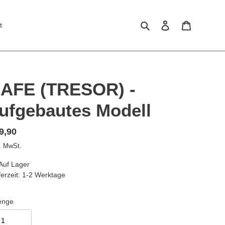
Suchen
Einloggen
Warenkor
t
AFE (TRESOR) -
ufgebautes Modell
rmaler
9,90
eis
l. MwSt.
Auf Lager
ferzeit: 1-2 Werktage
enge