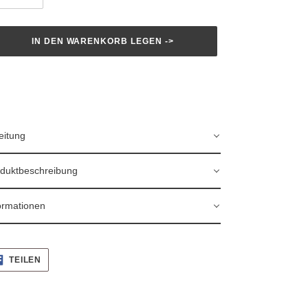
IN DEN WARENKORB LEGEN ->
dukt
d
m
enkorb
zugefügt
eitung
duktbeschreibung
ormationen
AUF
TEILEN
FACEBOOK
TEILEN