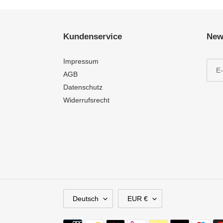
Kundenservice
New
Impressum
AGB
Datenschutz
Widerrufsrecht
S
W
Deutsch
EUR €
P
Ä
R
H